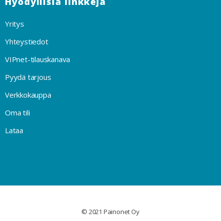
Hyödyllisiä linkkejä
Yritys
Yhteystiedot
VIPnet-tilauskanava
Pyydä tarjous
Verkkokauppa
Oma tili
Lataa
© 2021 Painonet Oy