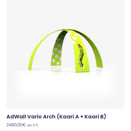
AdWall Vario Arch (Kaari A + Kaari B)
2480,00
€
alv 0 %