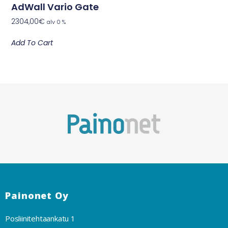
AdWall Vario Gate
2304,00
€
alv 0 %
Add To Cart
Painonet Oy
Posliinitehtaankatu 1