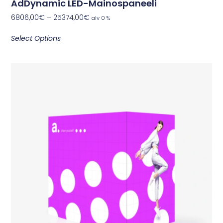
AdDynamic LED-Mainospaneeli
6806,00
€
–
25374,00
€
alv 0 %
Select Options