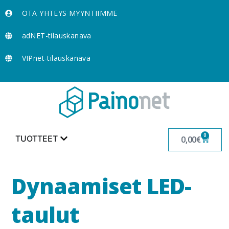
OTA YHTEYS MYYNTIIMME
adNET-tilauskanava
VIPnet-tilauskanava
0
TUOTTEET
0,00
€
Dynaamiset LED-
taulut