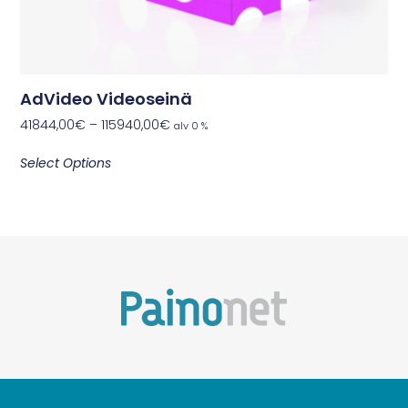
AdVideo Videoseinä
41844,00
€
–
115940,00
€
alv 0 %
Select Options