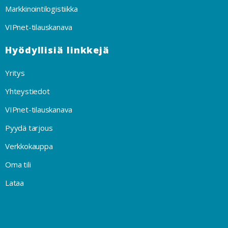
Markkinointilogistiikka
VIPnet-tilauskanava
Hyödyllisiä linkkejä
Yritys
Yhteystiedot
VIPnet-tilauskanava
Pyydä tarjous
Verkkokauppa
Oma tili
Lataa