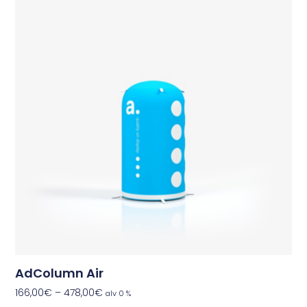
AdColumn Air
166,00
€
–
478,00
€
alv 0 %