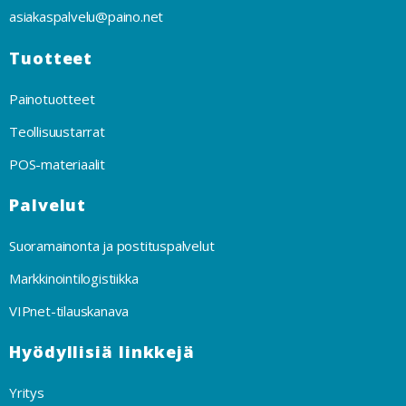
asiakaspalvelu@paino.net
Tuotteet
Painotuotteet
Teollisuustarrat
POS-materiaalit
Palvelut
Suoramainonta ja postituspalvelut
Markkinointilogistiikka
VIPnet-tilauskanava
Hyödyllisiä linkkejä
Yritys