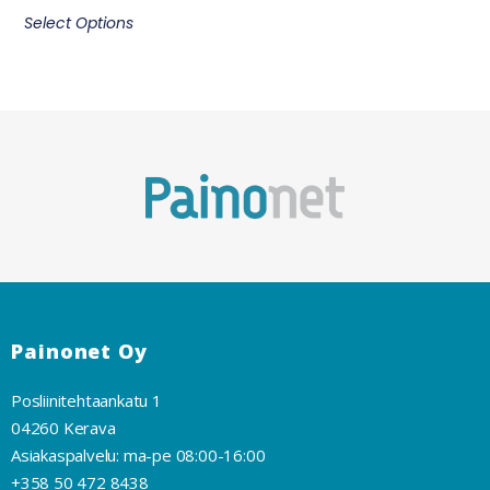
Select Options
Painonet Oy
Posliinitehtaankatu 1
04260 Kerava
Asiakaspalvelu: ma-pe 08:00-16:00
+358 50 472 8438