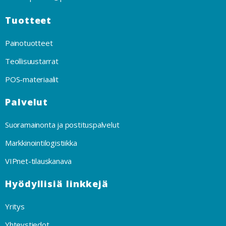
Tuotteet
Painotuotteet
Teollisuustarrat
POS-materiaalit
Palvelut
Suoramainonta ja postituspalvelut
Markkinointilogistiikka
VIPnet-tilauskanava
Hyödyllisiä linkkejä
Yritys
Yhteystiedot