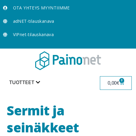
OTA YHTEYS MYYNTIIMME
adNET-tilauskanava
VIPnet-tilauskanava
0
TUOTTEET
0,00
€
Sermit ja
seinäkkeet