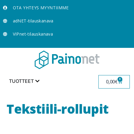
OTA YHTEYS MYYNTIIMME
adNET-tilauskanava
VIPnet-tilauskanava
0
TUOTTEET
0,00
€
Tekstiili-rollupit