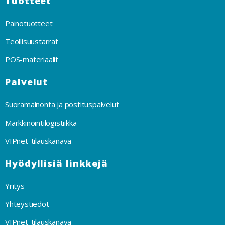
Tuotteet
Painotuotteet
Teollisuustarrat
POS-materiaalit
Palvelut
Suoramainonta ja postituspalvelut
Markkinointilogistiikka
VIPnet-tilauskanava
Hyödyllisiä linkkejä
Yritys
Yhteystiedot
VIPnet-tilauskanava