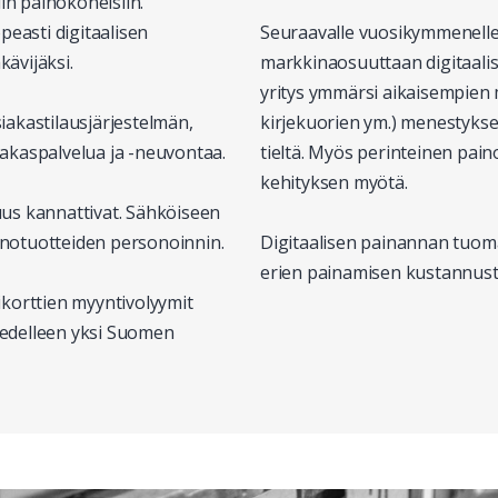
in painokoneisiin.
peasti digitaalisen
Seuraavalle vuosikymmenelle
kävijäksi.
markkinaosuuttaan digitaalis
yritys ymmärsi aikaisempien 
akastilausjärjestelmän,
kirjekuorien ym.) menestykse
akaspalvelua ja -neuvontaa.
tieltä. Myös perinteinen pain
kehityksen myötä.
suus kannattivat. Sähköiseen
ainotuotteiden personoinnin.
Digitaalisen painannan tuoma 
erien painamisen kustannust
korttien myyntivolyymit
n edelleen yksi Suomen