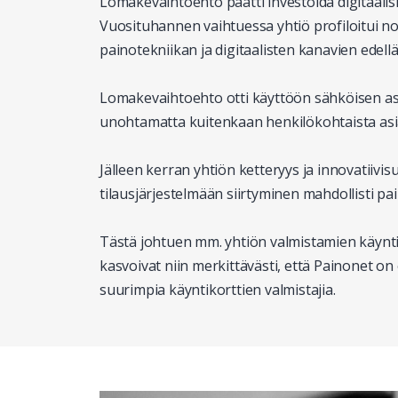
Lomakevaihtoehto päätti investoida digitaalisi
Vuosituhannen vaihtuessa yhtiö profiloitui no
painotekniikan ja digitaalisten kanavien edellä
Lomakevaihtoehto otti käyttöön sähköisen asi
unohtamatta kuitenkaan henkilökohtaista asi
Jälleen kerran yhtiön ketteryys ja innovatiivi
tilausjärjestelmään siirtyminen mahdollisti p
Tästä johtuen mm. yhtiön valmistamien käynti
kasvoivat niin merkittävästi, että Painonet o
suurimpia käyntikorttien valmistajia.