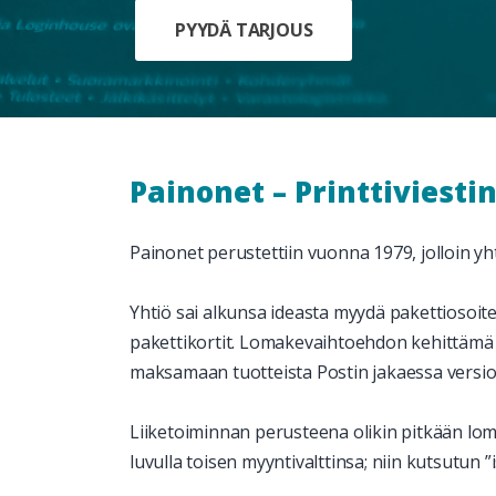
PYYDÄ TARJOUS
Painonet – Printtiviesti
Painonet perustettiin vuonna 1979, jolloin y
Yhtiö sai alkunsa ideasta myydä pakettiosoitek
pakettikortit. Lomakevaihtoehdon kehittämä m
maksamaan tuotteista Postin jakaessa versioi
Liiketoiminnan perusteena olikin pitkään lo
luvulla
toisen myyntivalttinsa
; niin kutsutun 