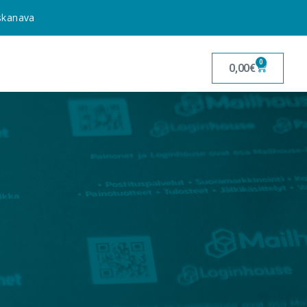
uskanava
0
0,00
€