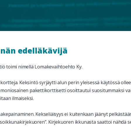
nnän edelläkävijä
htiö toimi nimellä Lomakevaihtoehto Ky.
ortteja. Keksintö syrjäytti alun perin yleisessä käytössä ollee
oniosainen pakettikorttisetti osoittautui suositummaksi vaih
taan ilmaiseksi.
makepainaminen. Kekseliäisyys ei
kuitenkaan
jäänyt pelkästään
”isoikkunakirjekuoren”. Kirjekuoren ikkunasta saattoi nähdä se