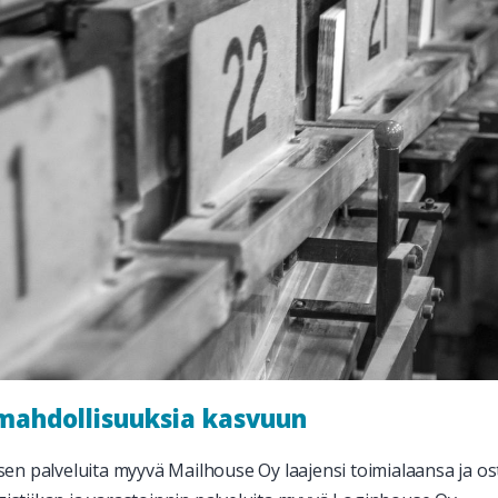
 mahdollisuuksia kasvuun
n palveluita myyvä Mailhouse Oy laajensi toimialaansa ja ost