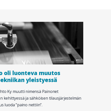
o oli luonteva muutos
tekniikan yleistyessä
to Ky muutti nimensä Painonet
n kehittyessä ja sähköisen tilausjärjestelmän
us luoda ”paino nettiin”.