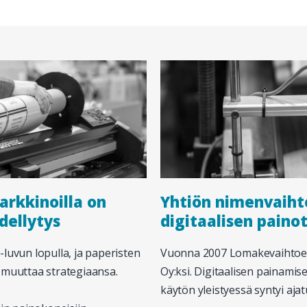
rkkinoilla on
Yhtiön nimenvaiht
dellytys
digitaalisen paino
luvun lopulla, ja paperisten
Vuonna 2007 Lomakevaihtoeh
 muuttaa strategiaansa.
Oy:ksi.
Digitaalisen painamise
käytön yleistyessä
syntyi ajat