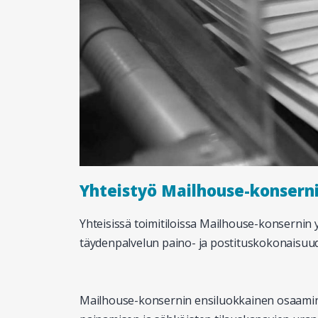
Yhteistyö Mailhouse-konserni
Yhteisissä toimitiloissa Mailhouse-konserni
täydenpalvelun paino- ja postituskokonaisuude
Mailhouse-konsernin ensiluokkainen osaamine