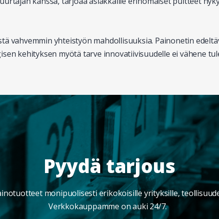
urtajan kanssa, tarjoaa asiakkaille erinomaiset puitteet nyk
tä vahvemmin yhteistyön mahdollisuuksia. Painonetin edeltäv
isen kehityksen myötä tarve innovatiivisuudelle ei vähene tu
Pyydä tarjous
otuotteet monipuolisesti erikokoisille yrityksille, teollisuu
Verkkokauppamme on auki 24/7.