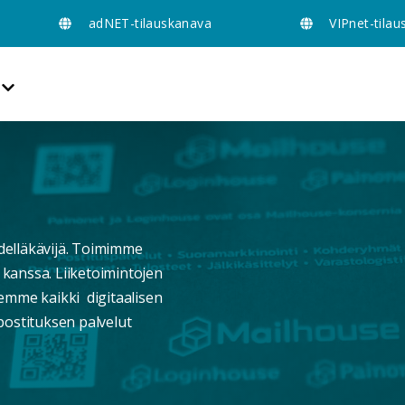
adNET-tilauskanava
VIPnet-tila
delläkävijä. Toimimme
kanssa. Liiketoimintojen
emme kaikki digitaalisen
postituksen palvelut