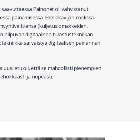
 saavuttaessa Painonet oli vahvistanut
essa painamisessa. Edelläkävijän roolissa
myyntivalttiensa (kuljetuslomakkeiden,
n hiipuvan digitaalisen tulostustekniikan
otekniikka sai väistyä digitaalisen painannan
uusi etu oli, että se mahdollisti pienempien
ehokkaasti ja nopeasti.