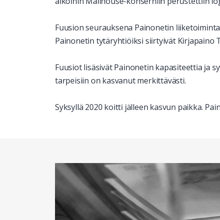
aikoihin Mailhouse-konserniin perustettiin lo
Fuusion seurauksena Painonetin liiketoimintaa
Painonetin tytäryhtiöiksi siirtyivät Kirjapain
Fuusiot lisäsivät Painonetin kapasiteettia ja s
tarpeisiin on kasvanut merkittävästi.
Syksyllä 2020 koitti jälleen kasvun paikka. Pai