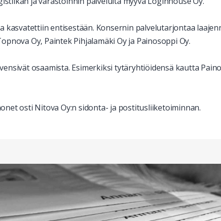
gistiikan ja varastoinnin palveluita myyvä Loginhouse Oy.
 kasvatettiin entisestään. Konsernin palvelutarjontaa laajenn
o Topnova Oy, Paintek Pihjalamäki Oy ja Painosoppi Oy.
yvensivät osaamista. Esimerkiksi tytäryhtiöidensä kautta Paino
nonet osti Nitova Oy:n sidonta- ja postitusliiketoiminnan.