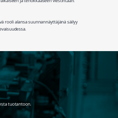
yaikaiseen ja tehokkaaseen viestintään.
ä rooli alansa suunnannäyttäjänä säilyy
levaisuudessa.
desta tuotantoon.