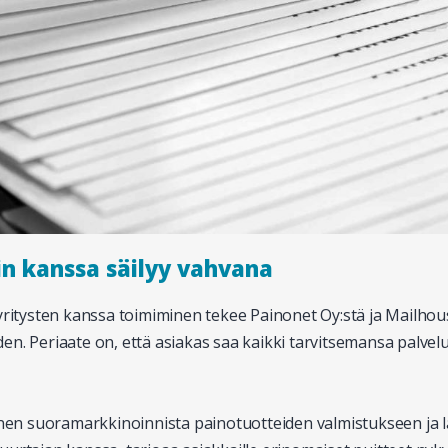
n kanssa säilyy vahvana
n yritysten kanssa toimiminen tekee Painonet Oy:stä ja Mail
n. Periaate on, että asiakas saa kaikki tarvitsemansa palvel
n suoramarkkinoinnista painotuotteiden valmistukseen ja l