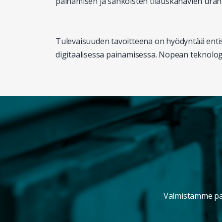
painamisen ja sähköisten tilauskanavien uranu
Tulevaisuuden tavoitteena on hyödyntää entis
digitaalisessa painamisessa. Nopean teknolog
Valmistamme pain