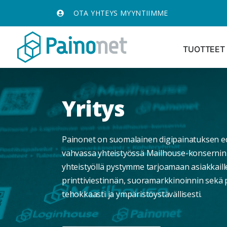
OTA YHTEYS MYYNTIIMME
TUOTTEET
Yritys
Painonet on suomalainen digipainatuksen e
vahvassa yhteistyössä Mailhouse-konsernin 
yhteistyöllä pystymme tarjoamaan asiakkaill
printtiviestinnän, suoramarkkinoinnin sekä 
tehokkaasti ja ympäristöystävällisesti.