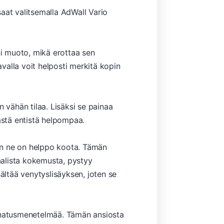
aat valitsemalla AdWall Vario
ni muoto, mikä erottaa sen
avalla voit helposti merkitä kopin
 vähän tilaa. Lisäksi se painaa
ästä entistä helpompaa.
ten ne on helppo koota. Tämän
uaalista kokemusta, pystyy
ältää venytyslisäyksen, joten se
ainatusmenetelmää. Tämän ansiosta