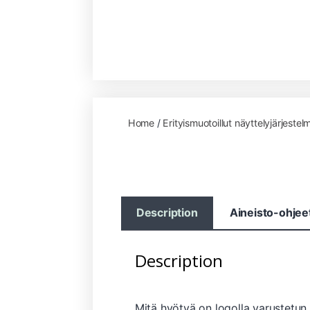
Home
/
Erityismuotoillut näyttelyjärjestel
Description
Aineisto-ohjee
Description
Mitä hyötyä on logolla varustetun