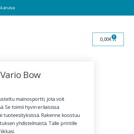
uskanava
0
0,00
€
 Vario Bow
stettu mainosportti, jota voit
. Se toimii hyvin erilaisissa
ai tuoteesityksissä. Rakenne koostuu
natuksen yhdistelmästä. Tälle printille
ikkasi.