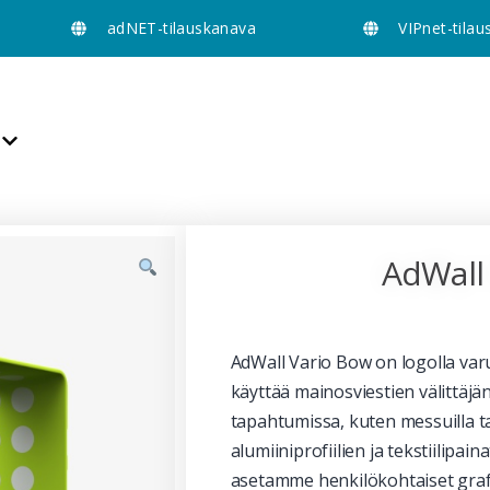
adNET-tilauskanava
VIPnet-tila
AdWall
AdWall Vario Bow on logolla varu
käyttää mainosviestien välittäjänä
tapahtumissa, kuten messuilla t
alumiiniprofiilien ja tekstiilipai
asetamme henkilökohtaiset grafi