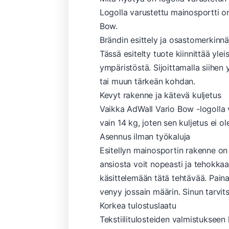
Logolla varustettu mainosportti o
Bow.
Brändin esittely ja osastomerkinnä
Tässä esitelty tuote kiinnittää yl
ympäristöstä. Sijoittamalla siihen 
tai muun tärkeän kohdan.
Kevyt rakenne ja kätevä kuljetus
Vaikka AdWall Vario Bow -logolla v
vain 14 kg, joten sen kuljetus ei 
Asennus ilman työkaluja
Esitellyn mainosportin rakenne on 
ansiosta voit nopeasti ja tehokkaa
käsittelemään tätä tehtävää. Paina
venyy jossain määrin. Sinun tarvitse
Korkea tulostuslaatu
Tekstiilitulosteiden valmistuksee