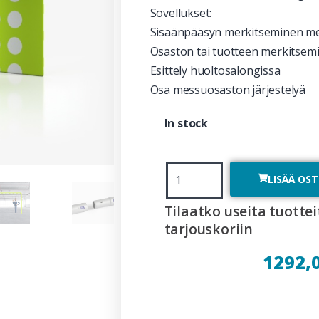
Sovellukset:
Sisäänpääsyn merkitseminen mes
Osaston tai tuotteen merkitsem
Esittely huoltosalongissa
Osa messuosaston järjestelyä
In stock
LISÄÄ OS
Tilaatko useita tuottei
tarjouskoriin
1292,