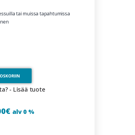
suilla tai muissa tapahtumissa
inen
TOSKORIIN
ta? - Lisää tuote
00
€
alv 0 %