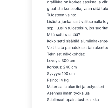
grafiikka on korkealaatuista ja vär
graafista konseptia, vaan siitä tul
Tulosteen vaihto
Lisäetu, jonka saat valitsemalla l
sopii uusiin tulosteisiin, jos suor
Mitä setti sisältää?
Koko setti sisältää alumiinirakentee
Voit tilata painatuksen tai rakent
Tekniset näkökohdat:
Leveys: 300 cm
Korkeus: 240 cm
Syvyys: 100 cm
Paino: 14 kg
Materiaalit: alumiini ja polyesteri
Asennus ilman työkaluja
Sublimaatiopainatustekniikka