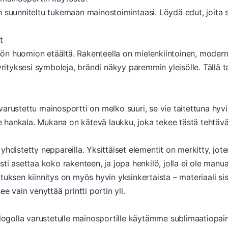
n suunniteltu tukemaan mainostoimintaasi. Löydä edut, joita s
t
eisön huomion etäältä. Rakenteella on mielenkiintoinen, moder
yrityksesi symboleja, brändi näkyy paremmin yleisölle. Tällä t
arustettu mainosportti on melko suuri, se vie taitettuna hyvin
ole hankala. Mukana on kätevä laukku, joka tekee tästä tehtäv
yhdistetty neppareilla. Yksittäiset elementit on merkitty, jo
sti asettaa koko rakenteen, ja jopa henkilö, jolla ei ole man
tuksen kiinnitys on myös hyvin yksinkertaista – materiaali sis
e vain venyttää printti portin yli.
n logolla varustetulle mainosportille käytämme sublimaatiop