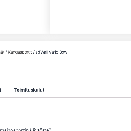
mät
/
Kangasportit
/ adWall Vario Bow
t
Toimituskulut
 mainosportin käytöstä?