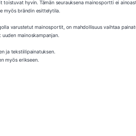
it toistuvat hyvin. Tämän seurauksena mainosportti ei ainoasta
ee myös brändin esittelytila.
ogolla varustetut mainosportit, on mahdollisuus vaihtaa painat
itat uuden mainoskampanjan.
n ja tekstiilipainatuksen.
een myös erikseen.