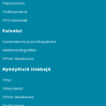
Painotuotteet
Teollisuustarrat
POS-materiaalit
Palvelut
Suoramainonta ja postituspalvelut
Markkinointilogistiikka
VIPnet-tilauskanava
Hyödyllisiä linkkejä
Yritys
Yhteystiedot
VIPnet-tilauskanava
Pyydä tarjous