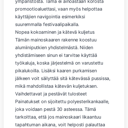
ympäristöstä. Tämä ei ainoastaan ​​korosta
promootioaluettasi, vaan myös helpottaa
käyttäjien navigointia esimerkiksi
suuremmalla festivaalipaikalla.
Nopea kokoaminen ja kätevä kuljetus
Tämän mainoskaaren rakenne koostuu
alumiiniputkien yhdistelmästä. Niiden
yhdistämiseen sinun ei tarvitse käyttää
työkaluja, koska järjestelmä on varustettu
pikalukoilla. Lisäksi kaaren purkamisen
jälkeen voit säilyttää sitä kätevässä pussissa,
mikä mahdollistaa kätevän kuljetuksen.
Vaihdettavat ja pestävät tulosteet
Painatukset on sijoitettu polyesterikankaalle,
joka voidaan pestä 30 asteessa. Tämä
tarkoittaa, että jos mainoskaari likaantuu
tapahtuman aikana, voit helposti palauttaa