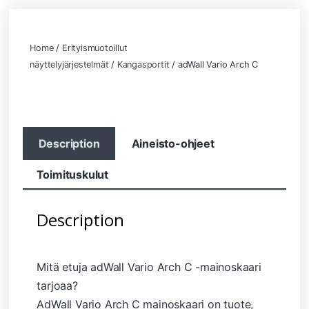
Home
/
Erityismuotoillut
näyttelyjärjestelmät
/
Kangasportit
/ adWall Vario Arch C
Description
Aineisto-ohjeet
Toimituskulut
Description
Mitä etuja adWall Vario Arch C -mainoskaari
tarjoaa?
AdWall Vario Arch C mainoskaari on tuote,