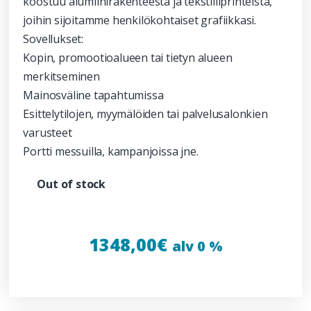
koostuu alumiinirakenteesta ja tekstiiliprinteistä,
joihin sijoitamme henkilökohtaiset grafiikkasi.
Sovellukset:
Kopin, promootioalueen tai tietyn alueen
merkitseminen
Mainosväline tapahtumissa
Esittelytilojen, myymälöiden tai palvelusalonkien
varusteet
Portti messuilla, kampanjoissa jne.
Out of stock
1348,00
€
alv 0 %