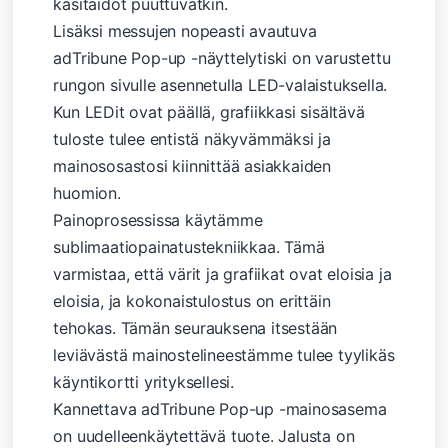
käsitaidot puuttuvatkin.
Lisäksi messujen nopeasti avautuva
adTribune Pop-up -näyttelytiski on varustettu
rungon sivulle asennetulla LED-valaistuksella.
Kun LEDit ovat päällä, grafiikkasi sisältävä
tuloste tulee entistä näkyvämmäksi ja
mainososastosi kiinnittää asiakkaiden
huomion.
Painoprosessissa käytämme
sublimaatiopainatustekniikkaa. Tämä
varmistaa, että värit ja grafiikat ovat eloisia ja
eloisia, ja kokonaistulostus on erittäin
tehokas. Tämän seurauksena itsestään
leviävästä mainostelineestämme tulee tyylikäs
käyntikortti yrityksellesi.
Kannettava adTribune Pop-up -mainosasema
on uudelleenkäytettävä tuote. Jalusta on