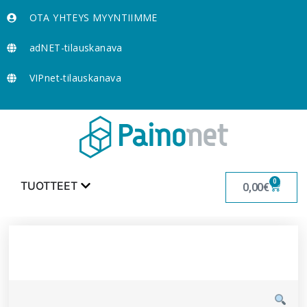
OTA YHTEYS MYYNTIIMME
adNET-tilauskanava
VIPnet-tilauskanava
0
TUOTTEET
0,00
€