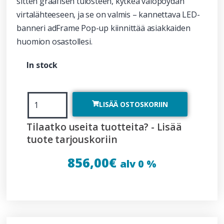
sitten graafisen tulosteen, kytkeä valopöydän
virtalähteeseen, ja se on valmis – kannettava LED-
banneri adFrame Pop-up kiinnittää asiakkaiden
huomion osastollesi.
In stock
LISÄÄ OSTOSKORIIN
Tilaatko useita tuotteita? - Lisää
tuote tarjouskoriin
856,00
€
alv 0 %