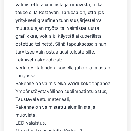
valmistettu alumiinista ja muovista, mikä
tekee siitä kestävän. Tärkeää on, että jos
yrityksesi graafinen tunnistusjärjestelmä
muuttuu ajan myötä tai valmistat uutta
grafiikkaa, voit silti käyttää alkuperäistä
ostettua telinettä. Siinä tapauksessa sinun
tarvitsee vain ostaa uusi tuloste sille.
Tekniset näkökohdat:
Verkkovirtalähde ulkoisella johdolla jalustan
rungossa,
Rakenne on valmis eikä vaadi kokoonpanoa,
Ympäristöystävällinen sublimaatiotulostus,
Taustavalaistu materiaali,
Rakenne on valmistettu alumiinista ja
muovista,
LED valaistus,
Materiaali reunustettu Kederillä.