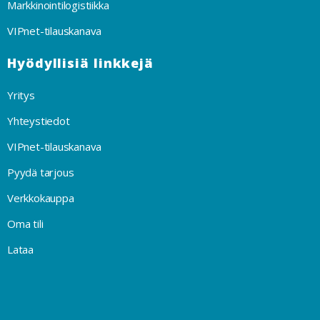
Markkinointilogistiikka
VIPnet-tilauskanava
Hyödyllisiä linkkejä
Yritys
Yhteystiedot
VIPnet-tilauskanava
Pyydä tarjous
Verkkokauppa
Oma tili
Lataa