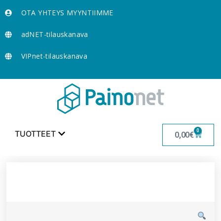
OTA YHTEYS MYYNTIIMME
adNET-tilauskanava
VIPnet-tilauskanava
0
TUOTTEET
0,00
€