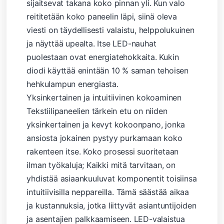
sijaitsevat takana koko pinnan yli. Kun valo
reititetään koko paneelin läpi, siinä oleva
viesti on täydellisesti valaistu, helppolukuinen
ja näyttää upealta. Itse LED-nauhat
puolestaan ​​ovat energiatehokkaita. Kukin
diodi käyttää enintään 10 % saman tehoisen
hehkulampun energiasta.
Yksinkertainen ja intuitiivinen kokoaminen
Tekstiilipaneelien tärkein etu on niiden
yksinkertainen ja kevyt kokoonpano, jonka
ansiosta jokainen pystyy purkamaan koko
rakenteen itse. Koko prosessi suoritetaan
ilman työkaluja; Kaikki mitä tarvitaan, on
yhdistää asiaankuuluvat komponentit toisiinsa
intuitiivisilla neppareilla. Tämä säästää aikaa
ja kustannuksia, jotka liittyvät asiantuntijoiden
ja asentajien palkkaamiseen. LED-valaistua