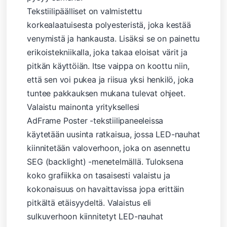
Tekstiilipäälliset on valmistettu
korkealaatuisesta polyesteristä, joka kestää
venymistä ja hankausta. Lisäksi se on painettu
erikoistekniikalla, joka takaa eloisat värit ja
pitkän käyttöiän. Itse vaippa on koottu niin,
että sen voi pukea ja riisua yksi henkilö, joka
tuntee pakkauksen mukana tulevat ohjeet.
Valaistu mainonta yrityksellesi
AdFrame Poster -tekstiilipaneeleissa
käytetään uusinta ratkaisua, jossa LED-nauhat
kiinnitetään valoverhoon, joka on asennettu
SEG (backlight) -menetelmällä. Tuloksena
koko grafiikka on tasaisesti valaistu ja
kokonaisuus on havaittavissa jopa erittäin
pitkältä etäisyydeltä. Valaistus eli
sulkuverhoon kiinnitetyt LED-nauhat