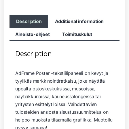
Description
Additional information
Aineisto-ohjeet
Toimituskulut
Description
AdFrame Poster -tekstiilipaneeli on kevyt ja
tyylikäs markkinointiratkaisu, joka näyttää
upealta ostoskeskuksissa, museoissa,
näyteikkunoissa, kauneussalongeissa tai
yritysten esittelytiloissa. Vaihdettavien
tulosteiden ansiosta sisustussuunnittelua on
helppo muokata tilaamalla grafiikka. Muotoilu
pysyy samana!