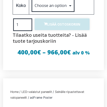
Koko
LISÄÄ OSTOSKORIIN
Tilaatko useita tuotteita? - Lisää
tuote tarjouskoriin
400,00
€
–
966,00
€
alv 0 %
Home
/
LED-valaistut paneelit
/
Seinälle ripustettavat
valopaneelit
/ adFrame Poster