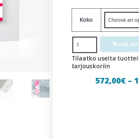
Koko
LISÄÄ OS
Tilaatko useita tuottei
tarjouskoriin
572,00
€
–
1