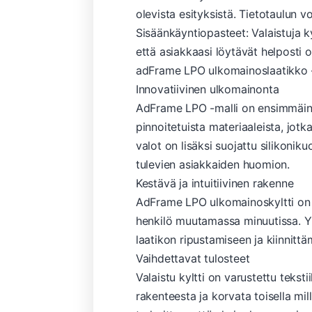
olevista esityksistä. Tietotaulun
Sisäänkäyntiopasteet: Valaistuja k
että asiakkaasi löytävät helposti 
adFrame LPO ulkomainoslaatikko –
Innovatiivinen ulkomainonta
AdFrame LPO -malli on ensimmäinen 
pinnoitetuista materiaaleista, jot
valot on lisäksi suojattu silikoni
tulevien asiakkaiden huomion.
Kestävä ja intuitiivinen rakenne
AdFrame LPO ulkomainoskyltti on a
henkilö muutamassa minuutissa. Yks
laatikon ripustamiseen ja kiinnittä
Vaihdettavat tulosteet
Valaistu kyltti on varustettu tekst
rakenteesta ja korvata toisella mi