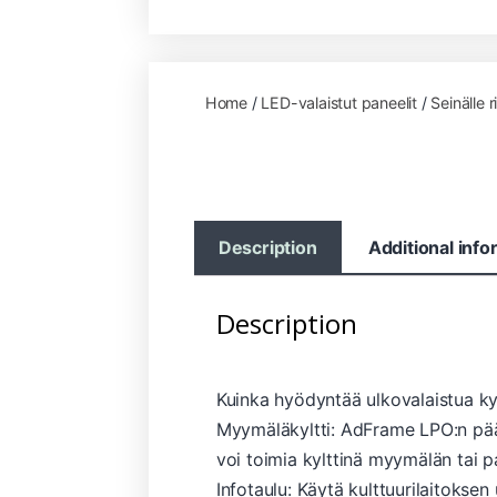
Home
/
LED-valaistut paneelit
/
Seinälle 
Description
Additional info
Description
Kuinka hyödyntää ulkovalaistua kyl
Myymäläkyltti: AdFrame LPO:n pääl
voi toimia kylttinä myymälän tai p
Infotaulu: Käytä kulttuurilaitoksen 