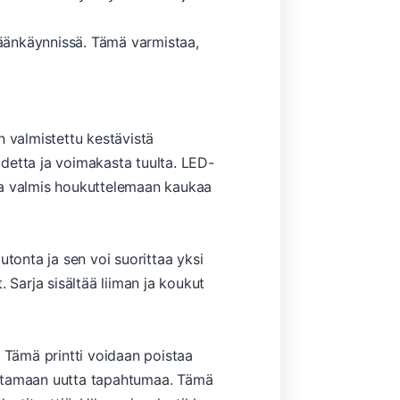
isäänkäynnissä. Tämä varmistaa,
n valmistettu kestävistä
sadetta ja voimakasta tuulta. LED-
u ja valmis houkuttelemaan kaukaa
onta ja sen voi suorittaa yksi
 Sarja sisältää liiman ja koukut
a. Tämä printti voidaan poistaa
inostamaan uutta tapahtumaa. Tämä