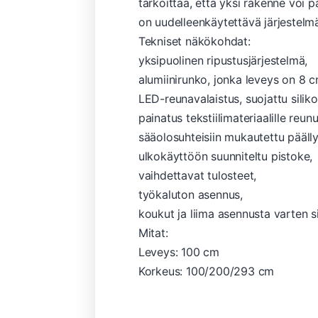
tarkoittaa, että yksi rakenne voi p
on uudelleenkäytettävä järjestelmä 
Tekniset näkökohdat:
yksipuolinen ripustusjärjestelmä,
alumiinirunko, jonka leveys on 8 c
LED-reunavalaistus, suojattu silikon
painatus tekstiilimateriaalille reun
sääolosuhteisiin mukautettu päälly
ulkokäyttöön suunniteltu pistoke,
vaihdettavat tulosteet,
työkaluton asennus,
koukut ja liima asennusta varten si
Mitat:
Leveys: 100 cm
Korkeus: 100/200/293 cm