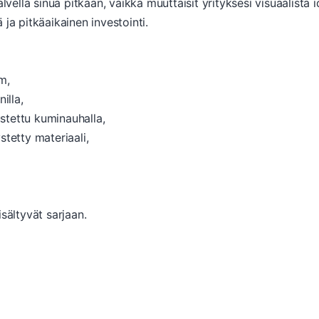
alvella sinua pitkään, vaikka muuttaisit yrityksesi visuaalista
ja pitkäaikainen investointi.
m,
illa,
ustettu kuminauhalla,
stetty materiaali,
sältyvät sarjaan.