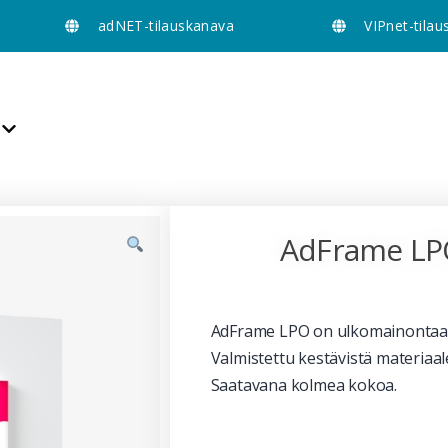
adNET-tilauskanava
VIPnet-tila
AdFrame LP
AdFrame LPO on ulkomainontaan s
Valmistettu kestävistä materiaal
Saatavana kolmea kokoa.