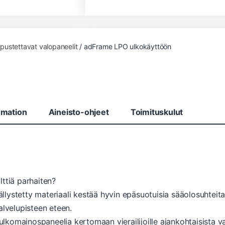
ripustettavat valopaneelit
/ adFrame LPO ulkokäyttöön
rmation
Aineisto-ohjeet
Toimituskulut
ttiä parhaiten?
lystetty materiaali kestää hyvin epäsuotuisia sääolosuhteit
alvelupisteen eteen.
ulkomainospaneelia kertomaan vierailijoille ajankohtaisista vai