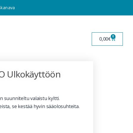
uskanava
0
0,00
€
O Ulkokäyttöön
uunniteltu valaistu kyltti.
eista, se kestää hyvin sääolosuhteita.