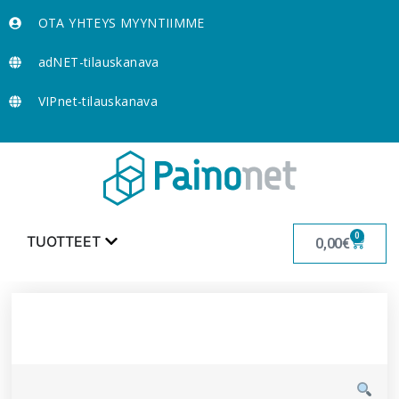
OTA YHTEYS MYYNTIIMME
adNET-tilauskanava
VIPnet-tilauskanava
0
TUOTTEET
0,00
€