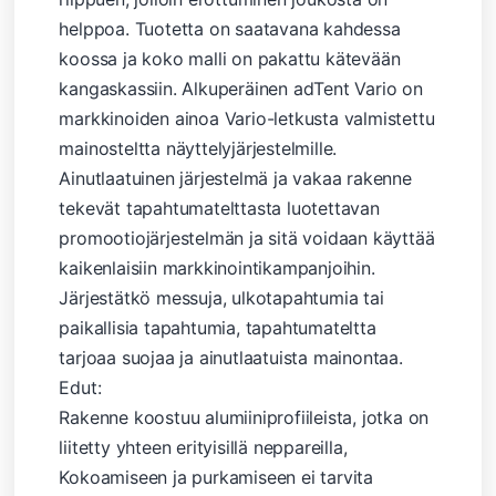
helppoa. Tuotetta on saatavana kahdessa
koossa ja koko malli on pakattu kätevään
kangaskassiin. Alkuperäinen adTent Vario on
markkinoiden ainoa Vario-letkusta valmistettu
mainosteltta näyttelyjärjestelmille.
Ainutlaatuinen järjestelmä ja vakaa rakenne
tekevät tapahtumatelttasta luotettavan
promootiojärjestelmän ja sitä voidaan käyttää
kaikenlaisiin markkinointikampanjoihin.
Järjestätkö messuja, ulkotapahtumia tai
paikallisia tapahtumia, tapahtumateltta
tarjoaa suojaa ja ainutlaatuista mainontaa.
Edut:
Rakenne koostuu alumiiniprofiileista, jotka on
liitetty yhteen erityisillä neppareilla,
Kokoamiseen ja purkamiseen ei tarvita