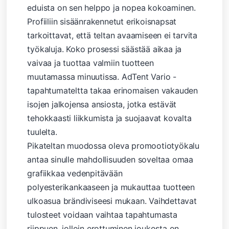
eduista on sen helppo ja nopea kokoaminen.
Profiiliin sisäänrakennetut erikoisnapsat
tarkoittavat, että teltan avaamiseen ei tarvita
työkaluja. Koko prosessi säästää aikaa ja
vaivaa ja tuottaa valmiin tuotteen
muutamassa minuutissa. AdTent Vario -
tapahtumateltta takaa erinomaisen vakauden
isojen jalkojensa ansiosta, jotka estävät
tehokkaasti liikkumista ja suojaavat kovalta
tuulelta.
Pikateltan muodossa oleva promootiotyökalu
antaa sinulle mahdollisuuden soveltaa omaa
grafiikkaa vedenpitävään
polyesterikankaaseen ja mukauttaa tuotteen
ulkoasua brändiviseesi mukaan. Vaihdettavat
tulosteet voidaan vaihtaa tapahtumasta
riippuen, jolloin erottuminen joukosta on