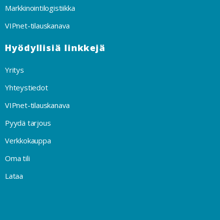
Markkinointilogistiikka
VIPnet-tilauskanava
Hyödyllisiä linkkejä
Yritys
Yhteystiedot
VIPnet-tilauskanava
Pyydä tarjous
Verkkokauppa
Oma tili
Lataa