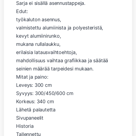
Sarja ei sisällä asennustappeja.
Edut:
työkaluton asennus,
valmistettu alumiinista ja polyesteristä,
kevyt alumiinirunko,
mukana rullalaukku,
erilaisia ​​latausvaihtoehtoja,
mahdollisuus vaihtaa grafiikkaa ja säätää
seinien määrää tarpeidesi mukaan.
Mitat ja paino:
Leveys: 300 cm
Syvyys: 300/450/600 cm
Korkeus: 340 cm
Lähetä palautetta
Sivupaneelit
Historia
Tallennettu