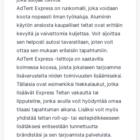
AdTent Express on runkomalli, joka voidaan
koota nopeasti ilman työkaluja. Alumiinin
käytön ansiosta kaupalliset teltat ovat erittäin
kevyitä ja vaivattomia kuljettaa. Voit sijoittaa
sen helposti autosi tavaratilaan, joten voit
ottaa sen mukaan erilaisiin tapahtumiin.
AdTent Express -telttoja on saatavilla
kolmessa koossa, joista jokaiseen tarjoamme
lisävarusteita niiden toimivuuden lisäämiseksi.
Tällaisia ​​ovat esimerkiksi hiekkalaukut, jotka
lisäävät Express Teltan vakautta tai
lipputeline, jonka avulla voit hyödyntää omaa
tilaasi tapahtuman aikana. Lisäksi voit myös
yhdistää teltan roll-up- tai esitepidikkeeseen
lisätäksesi entisestään tunnettuutta
brändistäsi ja sen tarjoamista palveluista.