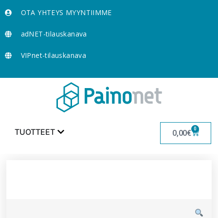
OTA YHTEYS MYYNTIIMME
adNET-tilauskanava
VIPnet-tilauskanava
0
TUOTTEET
0,00
€