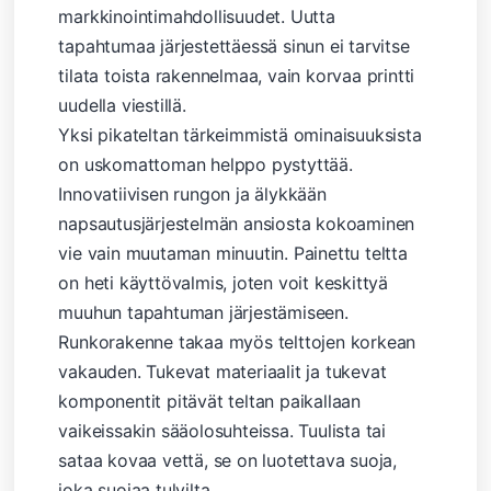
markkinointimahdollisuudet. Uutta
tapahtumaa järjestettäessä sinun ei tarvitse
tilata toista rakennelmaa, vain korvaa printti
uudella viestillä.
Yksi pikateltan tärkeimmistä ominaisuuksista
on uskomattoman helppo pystyttää.
Innovatiivisen rungon ja älykkään
napsautusjärjestelmän ansiosta kokoaminen
vie vain muutaman minuutin. Painettu teltta
on heti käyttövalmis, joten voit keskittyä
muuhun tapahtuman järjestämiseen.
Runkorakenne takaa myös telttojen korkean
vakauden. Tukevat materiaalit ja tukevat
komponentit pitävät teltan paikallaan
vaikeissakin sääolosuhteissa. Tuulista tai
sataa kovaa vettä, se on luotettava suoja,
joka suojaa tulvilta.