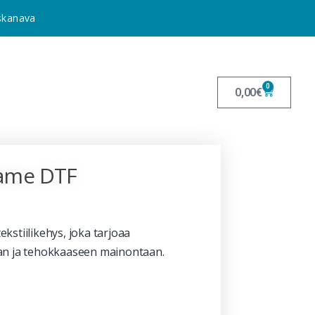
uskanava
0
0,00
€
ame DTF
stiilikehys, joka tarjoaa
an ja tehokkaaseen mainontaan.