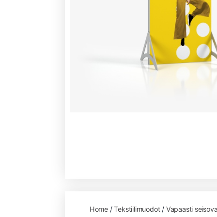
Home
/
Tekstiilimuodot
/
Vapaasti seisov