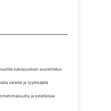
puolilta kaksipuolisen suunnittelun
lla väreillä ja tyylikkäällä
mmattimaisuutta ja estetiikkaa