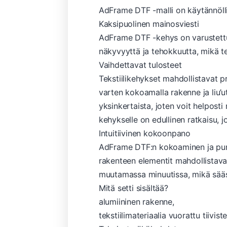
AdFrame DTF -malli on käytännölli
Kaksipuolinen mainosviesti
AdFrame DTF -kehys on varustettu k
näkyvyyttä ja tehokkuutta, mikä tek
Vaihdettavat tulosteet
Tekstiilikehykset mahdollistavat pr
varten kokoamalla rakenne ja liu’u
yksinkertaista, joten voit helpost
kehykselle on edullinen ratkaisu, j
Intuitiivinen kokoonpano
AdFrame DTF:n kokoaminen ja purkami
rakenteen elementit mahdollistava
muutamassa minuutissa, mikä sääst
Mitä setti sisältää?
alumiininen rakenne,
tekstiilimateriaalia vuorattu tiiviste