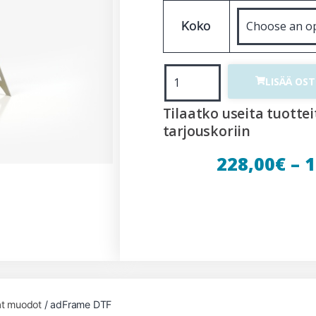
Koko
LISÄÄ OS
Tilaatko useita tuottei
tarjouskoriin
228,00
€
–
1
at muodot
/ adFrame DTF