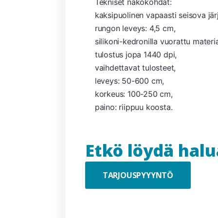
Tekniset näkökohdat:
kaksipuolinen vapaasti seisova jär
rungon leveys: 4,5 cm,
silikoni-kedronilla vuorattu materia
tulostus jopa 1440 dpi,
vaihdettavat tulosteet,
leveys: 50-600 cm,
korkeus: 100-250 cm,
paino: riippuu koosta.
Etkö löydä hal
TARJOUSPYYYNTÖ