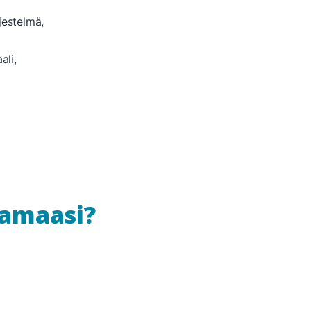
jestelmä,
ali,
uamaasi?