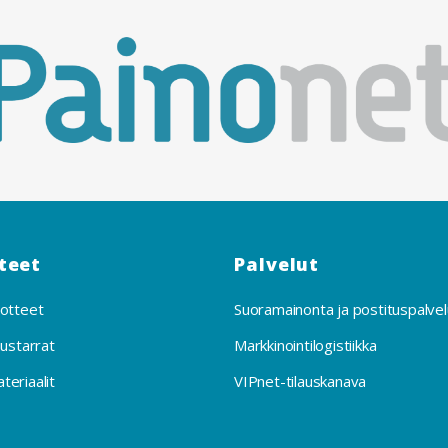
teet
Palvelut
otteet
Suoramainonta ja postituspalvel
uustarrat
Markkinointilogistiikka
eriaalit
VIPnet-tilauskanava