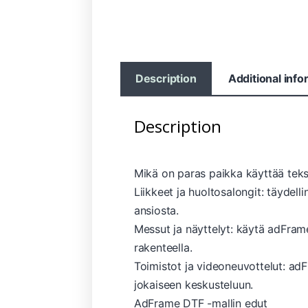
Description
Additional info
Description
Mikä on paras paikka käyttää tekst
Liikkeet ja huoltosalongit: täydel
ansiosta.
Messut ja näyttelyt: käytä adFrame 
rakenteella.
Toimistot ja videoneuvottelut: adF
jokaiseen keskusteluun.
AdFrame DTF -mallin edut