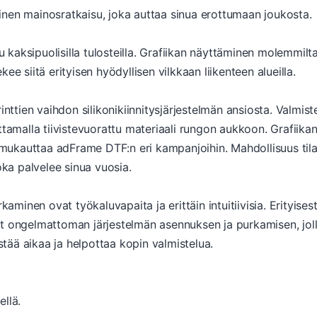
nen mainosratkaisu, joka auttaa sinua erottumaan joukosta.
aksipuolisilla tulosteilla. Grafiikan näyttäminen molemmilta 
ee siitä erityisen hyödyllisen vilkkaan liikenteen alueilla.
inttien vaihdon silikonikiinnitysjärjestelmän ansiosta. Valmis
ttamalla tiivistevuorattu materiaali rungon aukkoon. Grafiik
i mukauttaa adFrame DTF:n eri kampanjoihin. Mahdollisuus tila
oka palvelee sinua vuosia.
nen ovat työkaluvapaita ja erittäin intuitiivisia. Erityisesti 
t ongelmattoman järjestelmän asennuksen ja purkamisen, jol
ää aikaa ja helpottaa kopin valmistelua.
ellä.