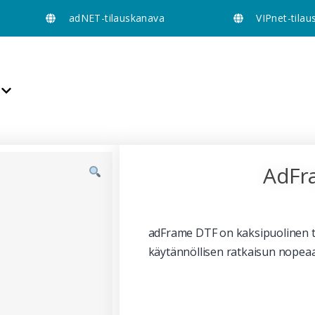
adNET-tilauskanava
VIPnet-tila
AdFr
adFrame DTF on kaksipuolinen tek
käytännöllisen ratkaisun nopea