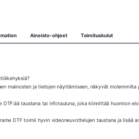
rmation
Aineisto-ohjeet
Toimituskulut
iilikehyksiä?
linen mainosten ja tietojen näyttämiseen, näkyvät molemmilta 
DTF:ää taustana tai infotauluna, joka kiinnittää huomion eloisi
rame DTF toimii hyvin videoneuvottelujen taustana ja lisää a