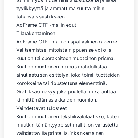
toimii myös modernina sisustuksena ja lisää
tyylikkyyttä ja ammattimaisuutta mihin
tahansa sisustukseen.
AdFrame CTF -mallin edut
Tilarakentaminen
AdFrame CTF -malli on spatiaalinen rakenne.
Valitsemistasi mitoista riippuen se voi olla
kuution tai suorakaiteen muotoinen prisma.
Kuution muotoinen mainos mahdollistaa
ainutlaatuisen esittelyn, joka toimii tuotteiden
korokkeina tai ripustettuna elementtinä.
Grafiikkasi näkyy joka puolelta, mikä auttaa
kiinnittämään asiakkaiden huomion.
Vaihdettavat tulosteet
Kuution muotoinen tekstiilivalolaatikko, kuten
muutkin tämäntyyppiset mallit, on varustettu
vaihdettavilla printeillä. Yksinkertainen