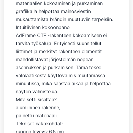
materiaalien kokoaminen ja purkaminen
grafiikalla helpottaa mainosviestin
mukauttamista brändin muuttuviin tarpeisiin.
Intuitiivinen kokoonpano
AdFrame CTF -rakenteen kokoamiseen ei
tarvita työkaluja. Erityisesti suunnitellut
liittimet ja merkityt rakenteen elementit
mahdollistavat järjestelmän nopean
asennuksen ja purkamisen. Tämä tekee
valolaatikosta käyttövalmis muutamassa
minuutissa, mikä säästää aikaa ja helpottaa
näytön valmistelua.
Mitä setti sisältää?
alumiininen rakenne,
painettu materiaali.
Tekniset näkökohdat:
rungon leveys: 6,5 cm,