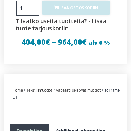
LISÄÄ OSTOSKORIIN
Tilaatko useita tuotteita? - Lisää
tuote tarjouskoriin
404,00
€
–
964,00
€
alv 0 %
Home
/
Tekstiilimuodot
/
Vapaasti seisovat muodot
/ adFrame
CTF
Description
Additional information