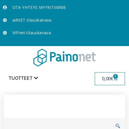
OTA YHTEYS MYYNTIIMME
adNET-tilauskanava
VIPnet-tilauskanava
0
TUOTTEET
0,00
€