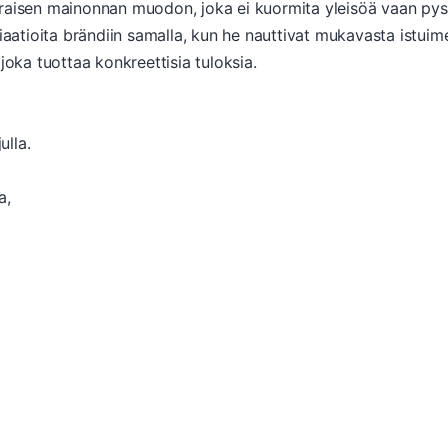
raisen mainonnan muodon, joka ei kuormita yleisöä vaan pys
iaatioita brändiin samalla, kun he nauttivat mukavasta istuime
ka tuottaa konkreettisia tuloksia.
ulla.
a,