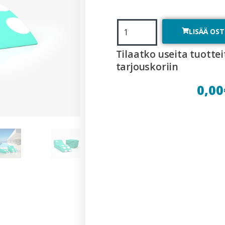
LISÄÄ OS
Tilaatko useita tuottei
tarjouskoriin
0,00