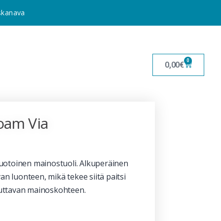
uskanava
0
0,00
€
oam Via
uotoinen mainostuoli. Alkuperäinen
an luonteen, mikä tekee siitä paitsi
uttavan mainoskohteen.