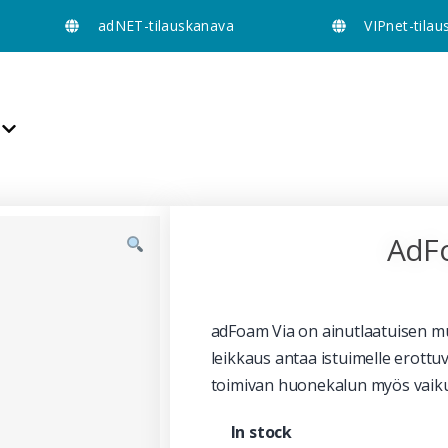
adNET-tilauskanava
VIPnet-tila
AdF
adFoam Via on ainutlaatuisen m
leikkaus antaa istuimelle erottuv
toimivan huonekalun myös vaik
In stock