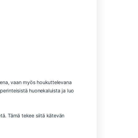
imena, vaan myös houkuttelevana
erinteisistä huonekaluista ja luo
etä. Tämä tekee siitä kätevän