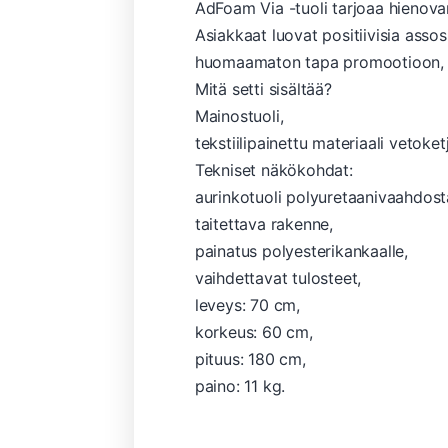
AdFoam Via -tuoli tarjoaa hienova
Asiakkaat luovat positiivisia assos
huomaamaton tapa promootioon, jo
Mitä setti sisältää?
Mainostuoli,
tekstiilipainettu materiaali vetoketj
Tekniset näkökohdat:
aurinkotuoli polyuretaanivaahdost
taitettava rakenne,
painatus polyesterikankaalle,
vaihdettavat tulosteet,
leveys: 70 cm,
korkeus: 60 cm,
pituus: 180 cm,
paino: 11 kg.