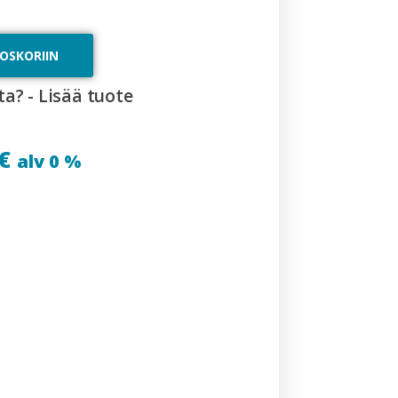
TOSKORIIN
ta? - Lisää tuote
€
alv 0 %