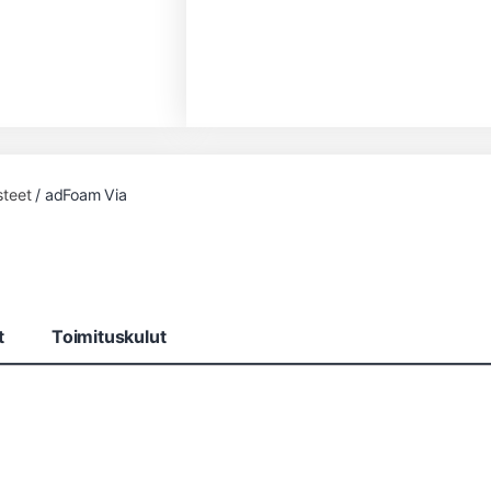
steet
/ adFoam Via
t
Toimituskulut