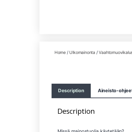
Home
/
Ulkomainonta
/
Vaahtomuovikalu
Description
Aineisto-ohjee
Description
Missä mainostuolia käytetään?