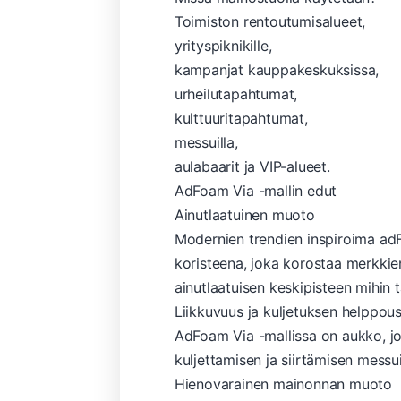
Toimiston rentoutumisalueet,
yrityspiknikille,
kampanjat kauppakeskuksissa,
urheilutapahtumat,
kulttuuritapahtumat,
messuilla,
aulabaarit ja VIP-alueet.
AdFoam Via -mallin edut
Ainutlaatuinen muoto
Modernien trendien inspiroima adF
koristeena, joka korostaa merkkien
ainutlaatuisen keskipisteen mihin
Liikkuvuus ja kuljetuksen helppou
AdFoam Via -mallissa on aukko, jon
kuljettamisen ja siirtämisen messuil
Hienovarainen mainonnan muoto