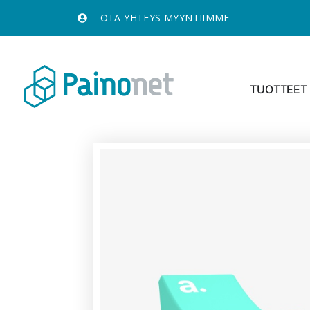
OTA YHTEYS MYYNTIIMME
TUOTTEET