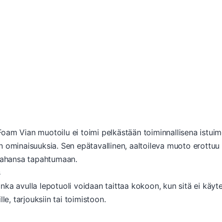
oam Vian muotoilu ei toimi pelkästään toiminnallisena istu
 ominaisuuksia. Sen epätavallinen, aaltoileva muoto erottuu p
 tahansa tapahtumaan.
s
ka avulla lepotuoli voidaan taittaa kokoon, kun sitä ei käyt
le, tarjouksiin tai toimistoon.