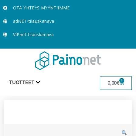
OTA YHTEYS MYYNTIIMME
adNET-tilauskanava
VIPnet-tilauskanava
0
TUOTTEET
0,00
€