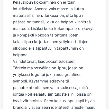
Kelauslipun kokoaminen on erittäin
intuitiivista. Asenna vain masto ja liu’uta
materiaali siihen. Tärkeää on, että lipun
päässä on tunneli, joka on helppo kiinnittää
mastoon. Lisäksi koko kokoonpano on kevyt
ja kompakti kokoon taitettuna, joten
kelauslipun kuljettaminen yrityksesi tilojen
ulkopuolella tapahtuviin tapahtumiin on
helppoa.
Vaihdettavat, laadukkaat tulosteet
Tärkein mainosväline on lippu, jossa on
yrityksesi logo tai jokin muu graafinen
symboli. Käytämme edistyneitä
painotekniikoita sen valmistuksessa, mikä
johtaa korkealaatuisiin tulosteisiin, joissa on
hyvä värintoisto. Siten kelauslippu sopii hyvin
brändisi visuaaliseen identiteettijärjestelmään.