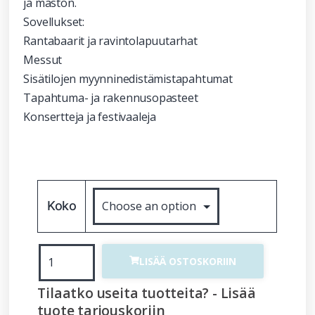
ja maston.
Sovellukset:
Rantabaarit ja ravintolapuutarhat
Messut
Sisätilojen myynninedistämistapahtumat
Tapahtuma- ja rakennusopasteet
Konsertteja ja festivaaleja
Koko
LISÄÄ OSTOSKORIIN
Tilaatko useita tuotteita? - Lisää
tuote tarjouskoriin