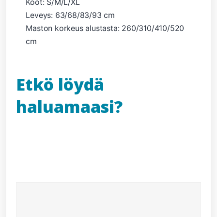
Koot: S/M/L/XL
Leveys: 63/68/83/93 cm
Maston korkeus alustasta: 260/310/410/520
cm
Etkö löydä
haluamaasi?