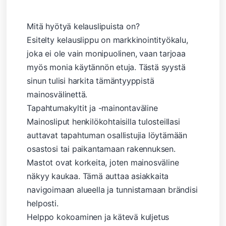
Mitä hyötyä kelauslipuista on?
Esitelty kelauslippu on markkinointityökalu,
joka ei ole vain monipuolinen, vaan tarjoaa
myös monia käytännön etuja. Tästä syystä
sinun tulisi harkita tämäntyyppistä
mainosvälinettä.
Tapahtumakyltit ja -mainontaväline
Mainosliput henkilökohtaisilla tulosteillasi
auttavat tapahtuman osallistujia löytämään
osastosi tai paikantamaan rakennuksen.
Mastot ovat korkeita, joten mainosväline
näkyy kaukaa. Tämä auttaa asiakkaita
navigoimaan alueella ja tunnistamaan brändisi
helposti.
Helppo kokoaminen ja kätevä kuljetus