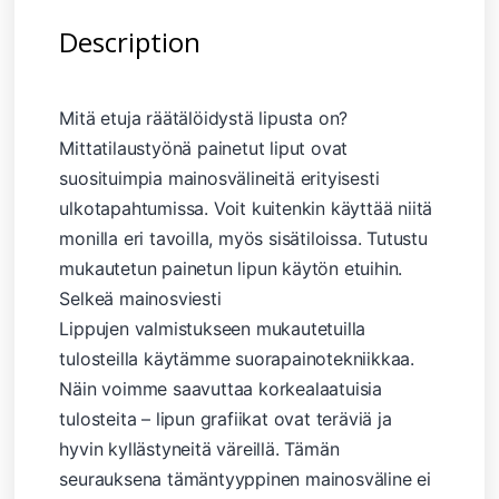
Description
Mitä etuja räätälöidystä lipusta on?
Mittatilaustyönä painetut liput ovat
suosituimpia mainosvälineitä erityisesti
ulkotapahtumissa. Voit kuitenkin käyttää niitä
monilla eri tavoilla, myös sisätiloissa. Tutustu
mukautetun painetun lipun käytön etuihin.
Selkeä mainosviesti
Lippujen valmistukseen mukautetuilla
tulosteilla käytämme suorapainotekniikkaa.
Näin voimme saavuttaa korkealaatuisia
tulosteita – lipun grafiikat ovat teräviä ja
hyvin kyllästyneitä väreillä. Tämän
seurauksena tämäntyyppinen mainosväline ei