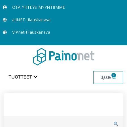
OTA YHTEYS MYYNTIIMME
adNET-tilauskanava
VIPnet-tilauskanava
0
TUOTTEET
0,00
€