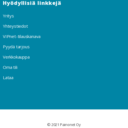
Hyödyllisiä linkkejä
Yritys
Yhteystiedot
VIPnet-tilauskanava
Pyydä tarjous
Verkkokauppa
Oma tili
Lataa
© 2021 Painonet Oy