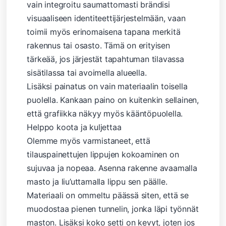
vain integroitu saumattomasti brändisi
visuaaliseen identiteettijärjestelmään, vaan
toimii myös erinomaisena tapana merkitä
rakennus tai osasto. Tämä on erityisen
tärkeää, jos järjestät tapahtuman tilavassa
sisätilassa tai avoimella alueella.
Lisäksi painatus on vain materiaalin toisella
puolella. Kankaan paino on kuitenkin sellainen,
että grafiikka näkyy myös kääntöpuolella.
Helppo koota ja kuljettaa
Olemme myös varmistaneet, että
tilauspainettujen lippujen kokoaminen on
sujuvaa ja nopeaa. Asenna rakenne avaamalla
masto ja liu’uttamalla lippu sen päälle.
Materiaali on ommeltu päässä siten, että se
muodostaa pienen tunnelin, jonka läpi työnnät
maston. Lisäksi koko setti on kevyt, joten jos