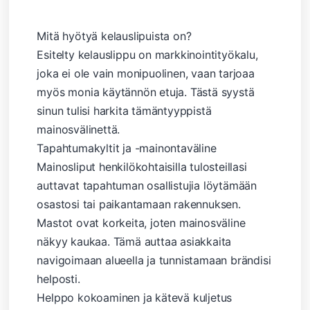
Mitä hyötyä kelauslipuista on?
Esitelty kelauslippu on markkinointityökalu,
joka ei ole vain monipuolinen, vaan tarjoaa
myös monia käytännön etuja. Tästä syystä
sinun tulisi harkita tämäntyyppistä
mainosvälinettä.
Tapahtumakyltit ja -mainontaväline
Mainosliput henkilökohtaisilla tulosteillasi
auttavat tapahtuman osallistujia löytämään
osastosi tai paikantamaan rakennuksen.
Mastot ovat korkeita, joten mainosväline
näkyy kaukaa. Tämä auttaa asiakkaita
navigoimaan alueella ja tunnistamaan brändisi
helposti.
Helppo kokoaminen ja kätevä kuljetus