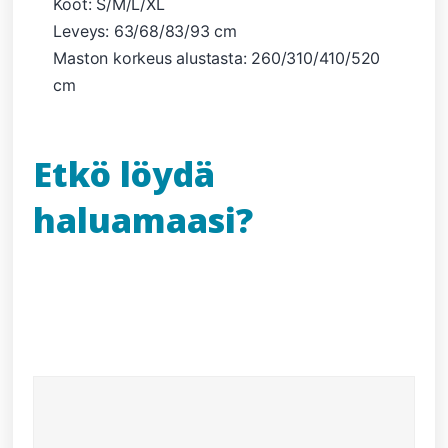
Koot: S/M/L/XL
Leveys: 63/68/83/93 cm
Maston korkeus alustasta: 260/310/410/520
cm
Etkö löydä
haluamaasi?