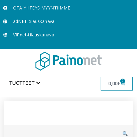
OTA YHTEYS MYYNTIIMME
adNET-tilauskanava
VIPnet-tilauskanava
0
TUOTTEET
0,00
€