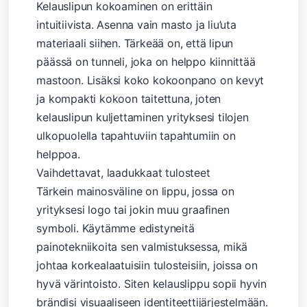
Kelauslipun kokoaminen on erittäin
intuitiivista. Asenna vain masto ja liu’uta
materiaali siihen. Tärkeää on, että lipun
päässä on tunneli, joka on helppo kiinnittää
mastoon. Lisäksi koko kokoonpano on kevyt
ja kompakti kokoon taitettuna, joten
kelauslipun kuljettaminen yrityksesi tilojen
ulkopuolella tapahtuviin tapahtumiin on
helppoa.
Vaihdettavat, laadukkaat tulosteet
Tärkein mainosväline on lippu, jossa on
yrityksesi logo tai jokin muu graafinen
symboli. Käytämme edistyneitä
painotekniikoita sen valmistuksessa, mikä
johtaa korkealaatuisiin tulosteisiin, joissa on
hyvä värintoisto. Siten kelauslippu sopii hyvin
brändisi visuaaliseen identiteettijärjestelmään.