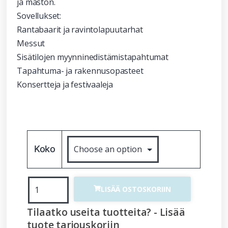
ja maston.
Sovellukset:
Rantabaarit ja ravintolapuutarhat
Messut
Sisätilojen myynninedistämistapahtumat
Tapahtuma- ja rakennusopasteet
Konsertteja ja festivaaleja
Koko
LISÄÄ OSTOSKORIIN
Tilaatko useita tuotteita? - Lisää
tuote tarjouskoriin