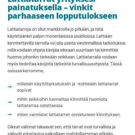
painatuksella – vinkit
parhaaseen lopputulokseen
Lattiatarroja on ollut markkinoilla jo pitkään, ja niitä
käytetäänkin paljon monenlaisissa sisätiloissa. Lattiaan
kiinnitettävillä tarroilla voi olla useita viestinnällisiä tarkoituksia:
niillä voidaan ohjata kävijää oikeaan suuntaan tai kiinnittää
huomio johonkin tärkeään seikkaan. Lattiatarralla voidaan
myös tiedottaa kävijöitä tärkeistä turvallisuusohjeista. Tässä
osiossa kerromme,
millaisiin käyttötarkoituksiin ja -kohteisiin lattiatarrat
sopivat
mihin seikkoihin kannattaa kiinnittää huomiota
lattiatarraa ostettaessa
miten varmistat lattiatarran onnistuneen kiinnityksen.
Oikeat valinnat takaavat sen, että tarrat ovat turvallisia ja
säilyvät edustavina paikoillaan mahdollisimman pitkään.