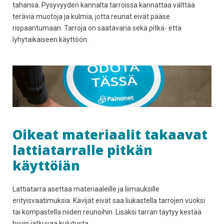
tahansa. Pysyvyyden kannalta tarroissa kannattaa välttää
teräviä muotoja ja kulmia, jotta reunat eivät pääse
rispaantumaan. Tarroja on saatavana sekä pitkä- että
lyhytaikaiseen käyttöön.
Oikeat materiaalit takaavat
lattiatarralle pitkän
käyttöiän
Lattiatarra asettaa materiaaleille ja liimauksille
erityisvaatimuksia. Kävijät eivät saa liukastella tarrojen vuoksi
tai kompastella niiden reunoihin. Lisäksi tarran täytyy kestää
hyvin jatkuvaa kulutusta.