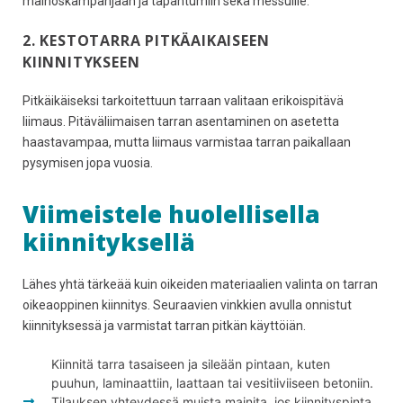
mainoskampanjaan ja tapahtumiin sekä messuille.
2. KESTOTARRA PITKÄAIKAISEEN
KIINNITYKSEEN
Pitkäikäiseksi tarkoitettuun tarraan valitaan erikoispitävä
liimaus. Pitäväliimaisen tarran asentaminen on asetetta
haastavampaa, mutta liimaus varmistaa tarran paikallaan
pysymisen jopa vuosia.
Viimeistele huolellisella
kiinnityksellä
Lähes yhtä tärkeää kuin oikeiden materiaalien valinta on tarran
oikeaoppinen kiinnitys. Seuraavien vinkkien avulla onnistut
kiinnityksessä ja varmistat tarran pitkän käyttöiän.
Kiinnitä tarra tasaiseen ja sileään pintaan, kuten
puuhun, laminaattiin, laattaan tai vesitiiviiseen betoniin.
Tilauksen yhteydessä muista mainita, jos kiinnityspinta