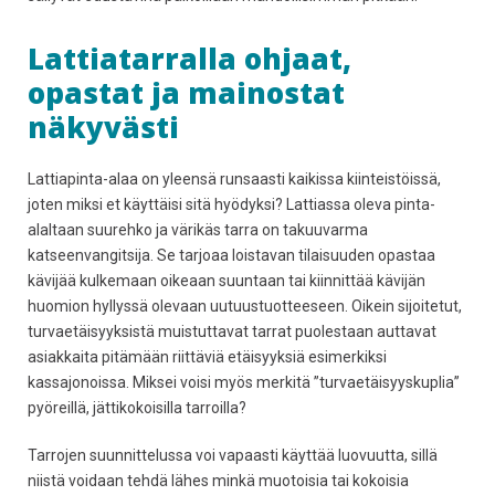
Lattiatarralla ohjaat,
opastat ja mainostat
näkyvästi
Lattiapinta-alaa on yleensä runsaasti kaikissa kiinteistöissä,
joten miksi et käyttäisi sitä hyödyksi? Lattiassa oleva pinta-
alaltaan suurehko ja värikäs tarra on takuuvarma
katseenvangitsija. Se tarjoaa loistavan tilaisuuden opastaa
kävijää kulkemaan oikeaan suuntaan tai kiinnittää kävijän
huomion hyllyssä olevaan uutuustuotteeseen. Oikein sijoitetut,
turvaetäisyyksistä muistuttavat tarrat puolestaan auttavat
asiakkaita pitämään riittäviä etäisyyksiä esimerkiksi
kassajonoissa. Miksei voisi myös merkitä ”turvaetäisyyskuplia”
pyöreillä, jättikokoisilla tarroilla?
Tarrojen suunnittelussa voi vapaasti käyttää luovuutta, sillä
niistä voidaan tehdä lähes minkä muotoisia tai kokoisia