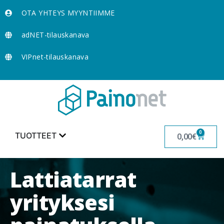
OTA YHTEYS MYYNTIIMME
adNET-tilauskanava
VIPnet-tilauskanava
0
TUOTTEET
0,00
€
Lattiatarrat
yrityksesi