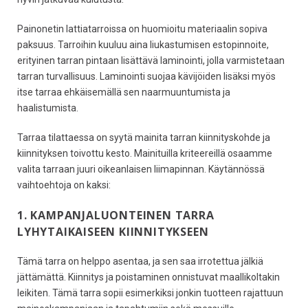
Painonetin lattiatarroissa on huomioitu materiaalin sopiva
paksuus. Tarroihin kuuluu aina liukastumisen estopinnoite,
erityinen tarran pintaan lisättävä laminointi, jolla varmistetaan
tarran turvallisuus. Laminointi suojaa kävijöiden lisäksi myös
itse tarraa ehkäisemällä sen naarmuuntumista ja
haalistumista.
Tarraa tilattaessa on syytä mainita tarran kiinnityskohde ja
kiinnityksen toivottu kesto. Mainituilla kriteereillä osaamme
valita tarraan juuri oikeanlaisen liimapinnan. Käytännössä
vaihtoehtoja on kaksi:
1. KAMPANJALUONTEINEN TARRA
LYHYTAIKAISEEN KIINNITYKSEEN
Tämä tarra on helppo asentaa, ja sen saa irrotettua jälkiä
jättämättä. Kiinnitys ja poistaminen onnistuvat maallikoltakin
leikiten. Tämä tarra sopii esimerkiksi jonkin tuotteen rajattuun