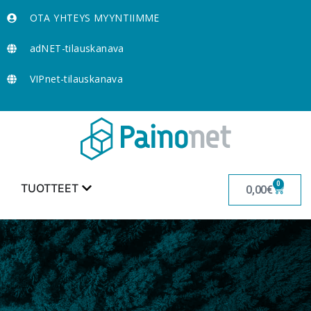
OTA YHTEYS MYYNTIIMME
adNET-tilauskanava
VIPnet-tilauskanava
0
TUOTTEET
0,00
€