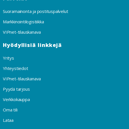
Suoramainonta ja postituspalvelut
Markkinointilogistiikka
VIPnet-tilauskanava
Hyödyllisiä linkkejä
Yritys
Yhteystiedot
VIPnet-tilauskanava
Pyydä tarjous
Verkkokauppa
Oma tili
Lataa