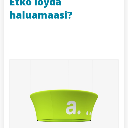
Etkö löydä
haluamaasi?