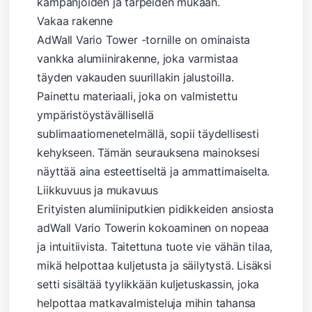
kampanjoiden ja tarpeiden mukaan.
Vakaa rakenne
AdWall Vario Tower -tornille on ominaista
vankka alumiinirakenne, joka varmistaa
täyden vakauden suurillakin jalustoilla.
Painettu materiaali, joka on valmistettu
ympäristöystävällisellä
sublimaatiomenetelmällä, sopii täydellisesti
kehykseen. Tämän seurauksena mainoksesi
näyttää aina esteettiseltä ja ammattimaiselta.
Liikkuvuus ja mukavuus
Erityisten alumiiniputkien pidikkeiden ansiosta
adWall Vario Towerin kokoaminen on nopeaa
ja intuitiivista. Taitettuna tuote vie vähän tilaa,
mikä helpottaa kuljetusta ja säilytystä. Lisäksi
setti sisältää tyylikkään kuljetuskassin, joka
helpottaa matkavalmisteluja mihin tahansa