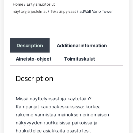
Home
/
Erityismuotoillut
näyttelyjärjestelmät
/
Tekstiilipylväät
/ adWall Vario Tower
Description
Additional information
Aineisto-ohjeet
Toimituskulut
Description
Missä näyttelyosastoja käytetään?
Kampanjat kauppakeskuksissa: korkea
rakenne varmistaa mainoksen erinomaisen
näkyvyyden ruuhkaisissa paikoissa ja
houkuttelee asiakkaita osastollesi.