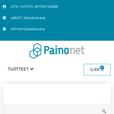
OTA YHTEYS MYYNTIIMME
adNET-tilauskanava
VIPnet-tilauskanava
0
TUOTTEET
0,00
€