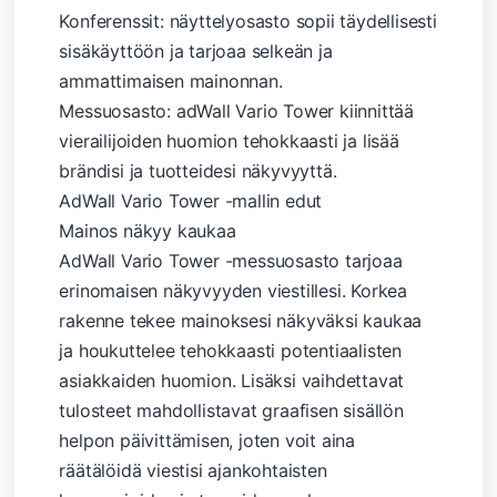
Konferenssit: näyttelyosasto sopii täydellisesti
sisäkäyttöön ja tarjoaa selkeän ja
ammattimaisen mainonnan.
Messuosasto: adWall Vario Tower kiinnittää
vierailijoiden huomion tehokkaasti ja lisää
brändisi ja tuotteidesi näkyvyyttä.
AdWall Vario Tower -mallin edut
Mainos näkyy kaukaa
AdWall Vario Tower -messuosasto tarjoaa
erinomaisen näkyvyyden viestillesi. Korkea
rakenne tekee mainoksesi näkyväksi kaukaa
ja houkuttelee tehokkaasti potentiaalisten
asiakkaiden huomion. Lisäksi vaihdettavat
tulosteet mahdollistavat graafisen sisällön
helpon päivittämisen, joten voit aina
räätälöidä viestisi ajankohtaisten