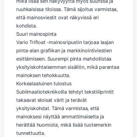
mikä lisää sen näkyvyyttä myös suurissa ja
ruuhkaisissa tiloissa. Tämä sijoitus varmistaa,
että mainosviestit ovat näkyvissä eri
kohdista.
Suuri mainospinta
Vario Trifloat -mainosripustin tarjoaa laajan
pinta-alan grafiikan ja markkinointiviestien
esittämiseen. Suurempi pinta mahdollistaa
yksityiskohtaisemman sisällön, mikä parantaa
mainoksen tehokkuutta.
Korkealaatuinen tulostus
Sublimaatiotekniikoilla tehdyt tekstiiliprintit
takaavat eloisat värit ja terävät
yksityiskohdat. Tämä varmistaa, että
mainoksesi näyttää ammattimaiselta ja
herättää huomiota, mikä lisää tuotemerkin
tunnettuutta.