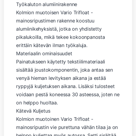
Työkaluton alumiinirakenne
Kolmion muotoisen Vario Trifloat -
mainosripustimen rakenne koostuu
alumiinikehyksistä, jotka on yhdistetty
pikalukoilla, mikä tekee kokoonpanosta
erittäin kätevän ilman työkaluja.
Materiaalin ominaisuudet
Painatukseen käytetty tekstiilimateriaali
sisältää joustokomponentin, joka antaa sen
venyä hieman levityksen aikana ja estää
ryppyjä kuljetuksen aikana. Lisäksi tulosteet
voidaan pestä koneessa 30 asteessa, joten ne
on helppo huoltaa.
Kätevä Kuljetus
Kolmion muotoinen Vario Trifloat -
mainosripustin vie purettuna vähän tilaa ja on
helppo kuljettaa myös autossa. Setti sisältää