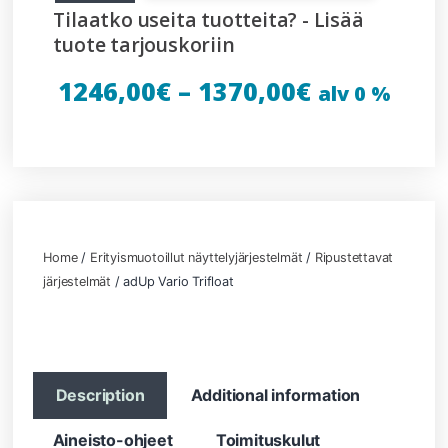
Tilaatko useita tuotteita? - Lisää
tuote tarjouskoriin
1246,00
€
–
1370,00
€
alv 0 %
Home
/
Erityismuotoillut näyttelyjärjestelmät
/
Ripustettavat
järjestelmät
/ adUp Vario Trifloat
Description
Additional information
Aineisto-ohjeet
Toimituskulut