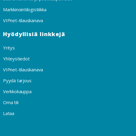
Markkinointilogistiikka
VIPnet-tilauskanava
Hyödyllisiä linkkejä
Yritys
Yhteystiedot
VIPnet-tilauskanava
Pyydä tarjous
Verkkokauppa
Oma tili
Lataa