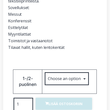
tekstiiliprinteistä.
Sovellukset:
Messut
Konferenssit
Esittelytilat
Myyntilattiat
Toimistot ja vastaanotot
Tilavat hallit, kuten lentokentät
1-/2-
puolinen
LISÄÄ OSTOSKORIIN