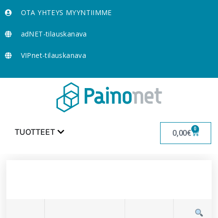
OTA YHTEYS MYYNTIIMME
adNET-tilauskanava
VIPnet-tilauskanava
0
TUOTTEET
0,00
€