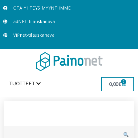
OTA YHTEYS MYYNTIIMME
adNET-tilauskanava
VIPnet-tilauskanava
0
TUOTTEET
0,00
€