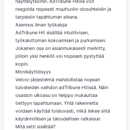
näyttelytiloihin. AdTribune Hitillä voit
reagoida nopeasti muuttuviin olosuhteisiin ja
tarpeisiin tapahtuman aikana.
Asennus ilman työkaluja
AdTribune Hit sisältää intuitiivisen,
työkaluttoman kokoamisen ja purkamisen.
Jokainen osa on asianmukaisesti merkitty,
jolloin yksi henkilö voi nopeasti pystyttää
kopin.
Monikäyttöisyys
Velcro-järjestelmä mahdollistaa nopean
tulosteiden vaihdon adTribune Hitissä. Näin
osaston ulkoasu on helppo mukauttaa
tiettyyn tapahtumaan. Yhtä rakennetta
voidaan käyttää toistuvasti, mikä tekee siitä
käytännöllisen ja taloudellisen ratkaisun.
Mitä setti sisältää?