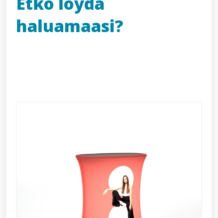
Etkö löydä
haluamaasi?