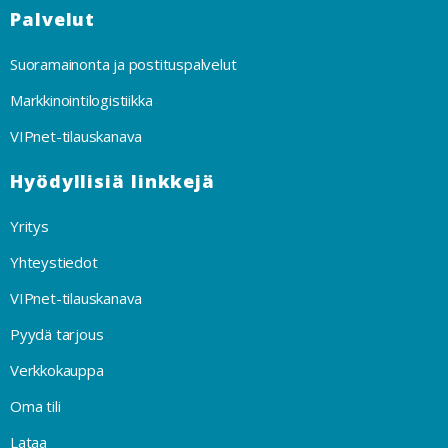
Palvelut
Suoramainonta ja postituspalvelut
Markkinointilogistiikka
VIPnet-tilauskanava
Hyödyllisiä linkkejä
Yritys
Yhteystiedot
VIPnet-tilauskanava
Pyydä tarjous
Verkkokauppa
Oma tili
Lataa