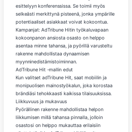
esittelyyn konferenssissa. Se toimii myös
selkeästi merkittynä pisteenä, jonka ympärille
potentiaaliset asiakkaat voivat kokoontua.
Kampanjat: AdTribune Hitin työkaluvapaan
kokoonpanon ansiosta osasto on helppo
asentaa minne tahansa, ja pyörillä varusteltu
rakenne mahdollistaa dynaamisen
myynninedistämistoiminnan.
AdTribune Hit -mallin edut
Kun valitset adTribune Hit, saat mobiilin ja
monipuolisen mainostyökalun, joka korostaa
brändiäsi tehokkaasti kaikissa tilaisuuksissa.
Liikkuvuus ja mukavuus
Pyörällinen rakenne mahdollistaa helpon
liikkumisen millä tahansa pinnalla, jolloin
osastosi on helppo mukauttaa erilaisiin