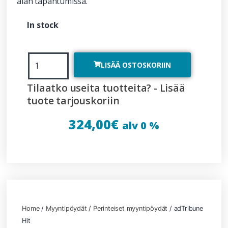
alan tapahtumissa.
In stock
LISÄÄ OSTOSKORIIN
Tilaatko useita tuotteita? - Lisää
tuote tarjouskoriin
324,00
€
alv 0 %
Home
/
Myyntipöydät
/
Perinteiset myyntipöydät
/ adTribune
Hit