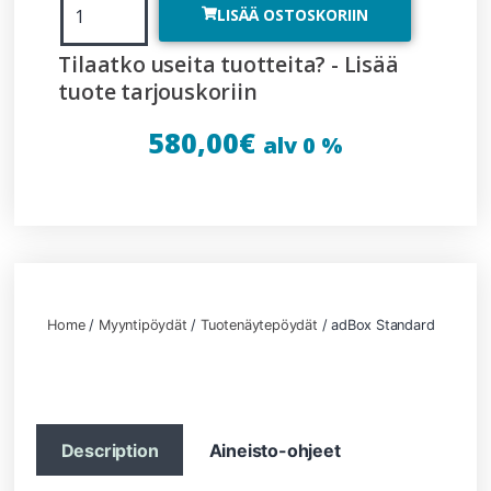
LISÄÄ OSTOSKORIIN
Tilaatko useita tuotteita? - Lisää
tuote tarjouskoriin
580,00
€
alv 0 %
Home
/
Myyntipöydät
/
Tuotenäytepöydät
/ adBox Standard
Description
Aineisto-ohjeet