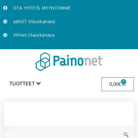
OTA YHTEYS MYYNTIIMME
adNET-tilauskanava
VIPnet-tilauskanava
0
TUOTTEET
0,00
€