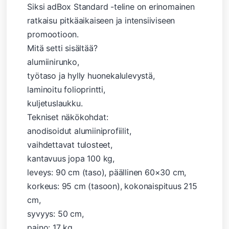
Siksi adBox Standard -teline on erinomainen
ratkaisu pitkäaikaiseen ja intensiiviseen
promootioon.
Mitä setti sisältää?
alumiinirunko,
työtaso ja hylly huonekalulevystä,
laminoitu folioprintti,
kuljetuslaukku.
Tekniset näkökohdat:
anodisoidut alumiiniprofiilit,
vaihdettavat tulosteet,
kantavuus jopa 100 kg,
leveys: 90 cm (taso), päällinen 60×30 cm,
korkeus: 95 cm (tasoon), kokonaispituus 215
cm,
syvyys: 50 cm,
paino: 17 kg.