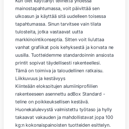
Kun olet käyttänyt telinettä yhdessä
mainostapahtumassa, voit päivittää sen
ulkoasun ja käyttää sitä uudelleen toisessa
tapahtumassa. Sinun tarvitsee vain tilata
tulosteita, jotka vastaavat uutta
markkinointikonseptia. Sitten voit liu’uttaa
vanhat grafiikat pois kehyksestä ja korvata ne
uusilla. Tuotteidemme standardoinnin ansiosta
printit sopivat täydellisesti rakenteellesi.
Tämä on toimiva ja taloudellinen ratkaisu.
Liikkuvuus ja kestävyys
Kiinteään eloksoitujen alumiiniprofiilien
rakenteeseen asennettu adBox Standard -
teline on poikkeuksellisen kestävä.
Huonekalulevystä valmistettu työtaso ja hylly
takaavat vakauden ja mahdollistavat jopa 100
kg:n kokonaispainoisten tuotteiden esittelyn.