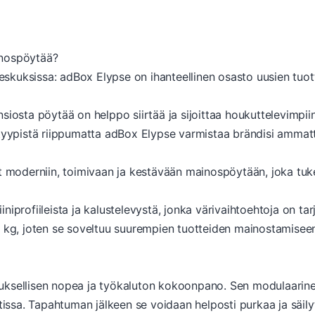
inospöytää?
kuksissa: adBox Elypse on ihanteellinen osasto uusien tuotte
siosta pöytää on helppo siirtää ja sijoittaa houkuttelevimpiin
pistä riippumatta adBox Elypse varmistaa brändisi ammatti
t moderniin, toimivaan ja kestävään mainospöytään, joka tuke
iprofiileista ja kalustelevystä, jonka värivaihtoehtoja on tarj
 kg, joten se soveltuu suurempien tuotteiden mainostamiseen.
uksellisen nopea ja työkaluton kokoonpano. Sen modulaarine
sa. Tapahtuman jälkeen se voidaan helposti purkaa ja säilyt