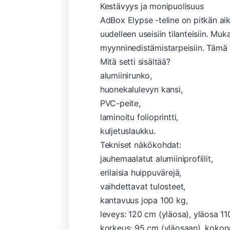
Kestävyys ja monipuolisuus
AdBox Elypse -teline on pitkän aika
uudelleen useisiin tilanteisiin. Mu
myynninedistämistarpeisiin. Tämä
Mitä setti sisältää?
alumiinirunko,
huonekalulevyn kansi,
PVC-peite,
laminoitu folioprintti,
kuljetuslaukku.
Tekniset näkökohdat:
jauhemaalatut alumiiniprofiilit,
erilaisia ​​huippuvärejä,
vaihdettavat tulosteet,
kantavuus jopa 100 kg,
leveys: 120 cm (yläosa), yläosa 1
korkeus: 95 cm (yläosaan), kokon