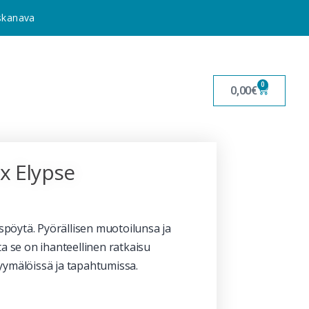
uskanava
0
0,00
€
x Elypse
pöytä. Pyörällisen muotoilunsa ja
se on ihanteellinen ratkaisu
yymälöissä ja tapahtumissa.