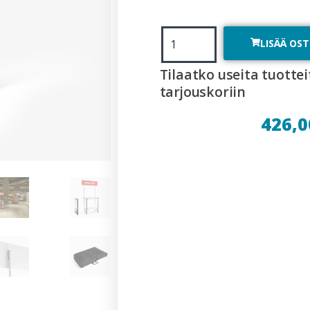
LISÄÄ OS
Tilaatko useita tuottei
tarjouskoriin
426,0