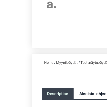
Home
/
Myyntipöydät
/
Tuotenäytepöydä
Description
Aineisto-ohjee