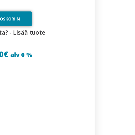
TOSKORIIN
ta? - Lisää tuote
0
€
alv 0 %