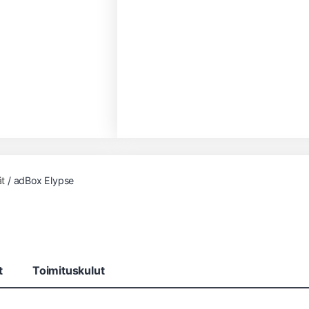
t
/ adBox Elypse
t
Toimituskulut