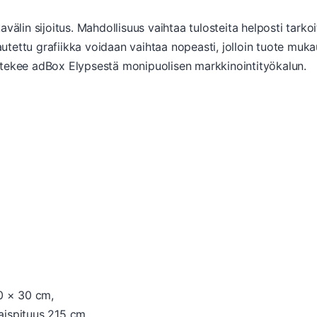
välin sijoitus. Mahdollisuus vaihtaa tulosteita helposti tarkoi
kautettu grafiikka voidaan vaihtaa nopeasti, jolloin tuote muk
 tekee adBox Elypsestä monipuolisen markkinointityökalun.
10 × 30 cm,
aispituus 215 cm,