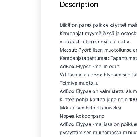
Description
Mikä on paras paikka käyttää ma
Kampanjat myymälöissä ja ostoskes
vilkkaasti liikennöidyillä alueilla.
Messut: Pyörällisen muotoilunsa an
Kampanjatapahtumat: Tapahtumatyy
AdBox Elypse -mallin edut
Valitsemalla adBox Elypsen sijoita
Toimiva muotoilu
AdBox Elypse on valmistettu alumiin
kiinteä pohja kantaa jopa noin 100
liikkumisen helpottamiseksi.
Nopea kokoonpano
AdBox Elypse -mallissa on poikke
pystyttämisen muutamassa minuutis