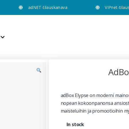
adNET-tilauskanava
VIPnet-tila
AdBo
adBox Elypse on moderni mainos
nopean kokoonpanonsa ansiosta 
maisteluihin ja promootioihin m
In stock