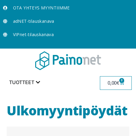
OTA YHTEYS MYYNTIIMME
adNET-tilauskanava
VIPnet-tilauskanava
0
TUOTTEET
0,00
€
Ulkomyyntipöydät