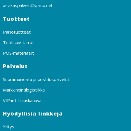
asiakaspalvelu@paino.net
Tuotteet
Painotuotteet
Teollisuustarrat
POS-materiaalit
Palvelut
Suoramainonta ja postituspalvelut
Markkinointilogistiikka
VIPnet-tilauskanava
Hyödyllisiä linkkejä
Yritys