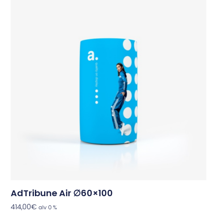
AdTribune Air ∅60×100
414,00
€
alv 0 %